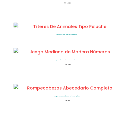
$
54.900
Títeres De Animales Tipo Peluche
Jenga Mediano de Madera Números
$
19.900
Rompecabezas Abecedario Completo
$
16.200