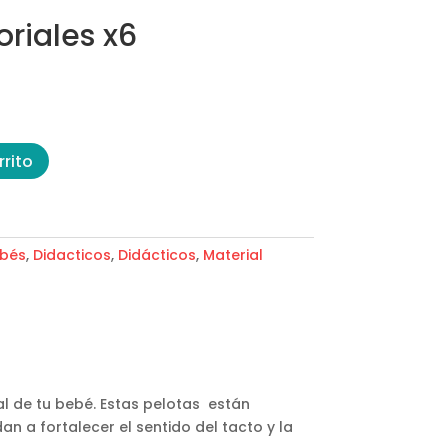
oriales x6
rrito
bés
,
Didacticos
,
Didácticos
,
Material
ial de tu bebé. Estas pelotas están
n a fortalecer el sentido del tacto y la