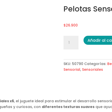
Pelotas Sens
$
26.900
Pelotas
Añadir al ca
Sensoriales
x6
cantidad
SKU:
50790
Categorías:
Be
Sensorial
,
Sensoriales
iales x6
, el juguete ideal para estimular el desarrollo sensor
ueñas y curiosas, con
diferentes texturas suaves
que ayuda