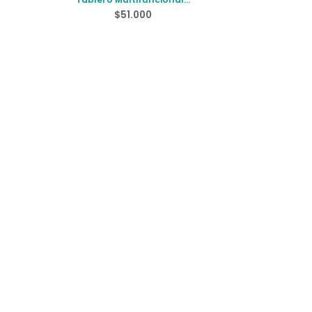
Magnetico
$
51.000