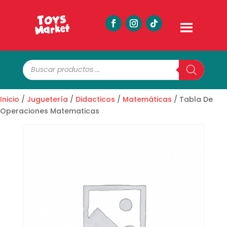
Búsqueda
de
productos
Inicio
/
Juguetería
/
Didacticos
/
Matemáticas
/ Tabla De
Operaciones Matematicas