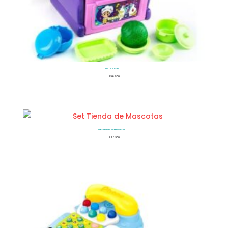
Licuadora
$
56.900
Set Tienda de Mascotas
$
98.500