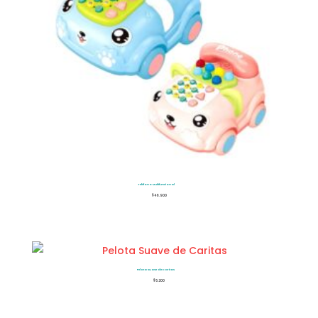
Teléfono Multifuncional
$
46.900
Pelota Suave de Caritas
$
5.200