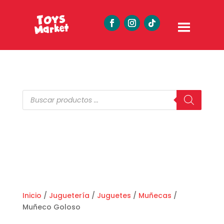
Búsqueda
de
productos
Inicio
/
Juguetería
/
Juguetes
/
Muñecas
/
Muñeco Goloso