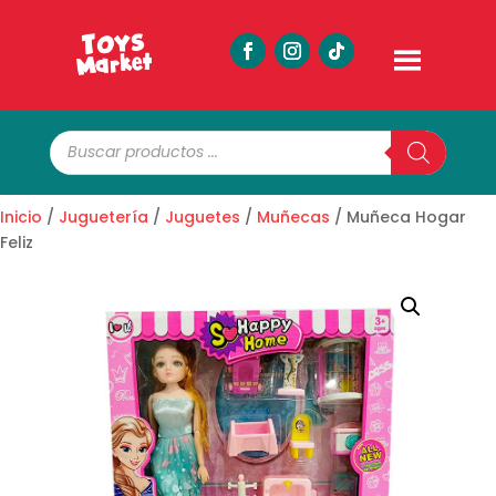
Búsqueda
de
productos
Inicio
/
Juguetería
/
Juguetes
/
Muñecas
/ Muñeca Hogar
Feliz