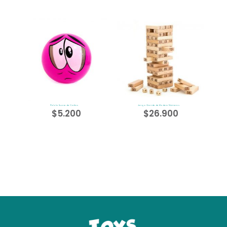
Pelota Suave de Caritas
Jenga Grande de Madera Números
$
5.200
$
26.900