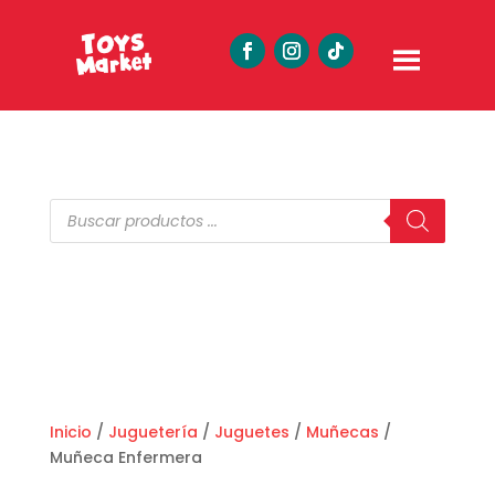
Búsqueda
de
productos
Inicio
/
Juguetería
/
Juguetes
/
Muñecas
/
Muñeca Enfermera