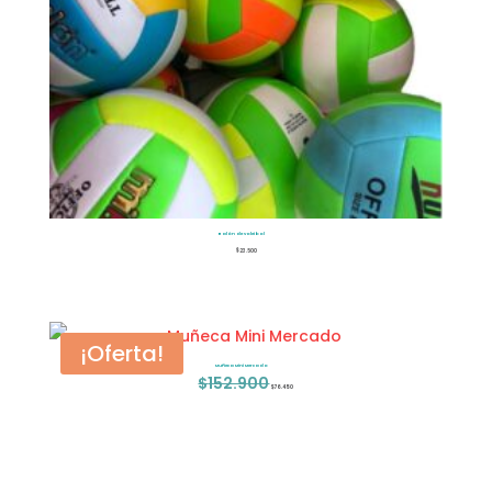
Balón de voleibol
$
23.500
¡Oferta!
Muñeca Mini Mercado
$
152.900
El
El
$
76.450
precio
precio
original
actual
era:
es: