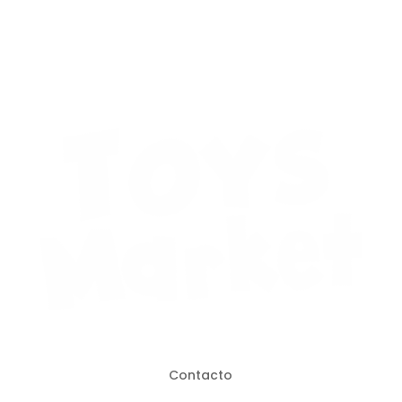
$152.900.
$76.450.
Contacto