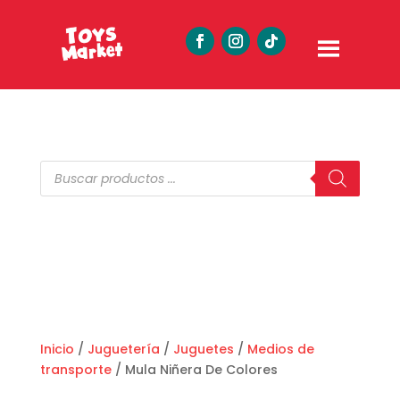
Búsqueda
de
productos
Inicio
/
Juguetería
/
Juguetes
/
Medios de
transporte
/ Mula Niñera De Colores