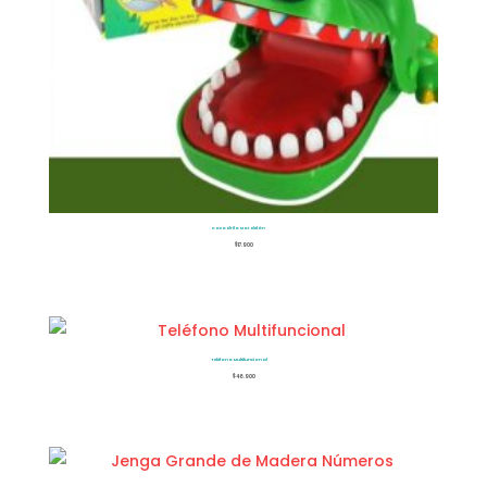
Cocodrilo Mordelón
$
17.900
Teléfono Multifuncional
$
46.900