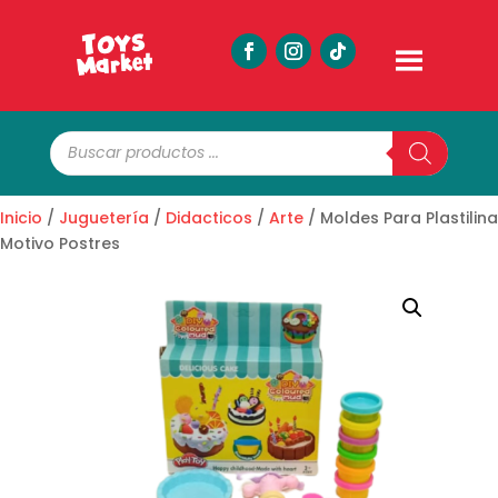
Búsqueda
de
productos
Inicio
/
Juguetería
/
Didacticos
/
Arte
/ Moldes Para Plastilina
Motivo Postres