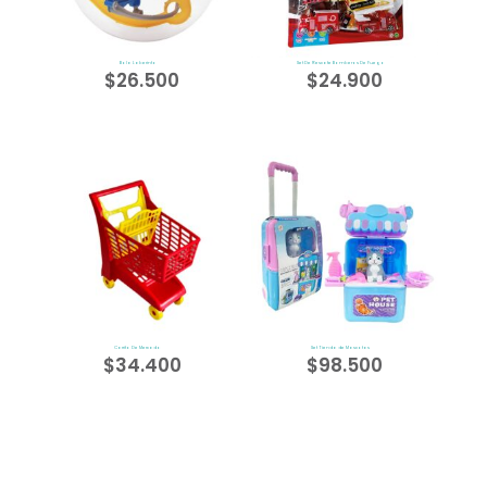
Bola Laberinto
Set De Rescate Bomberos De Fuego
$
26.500
$
24.900
Carrito De Mercado
Set Tienda de Mascotas
$
34.400
$
98.500