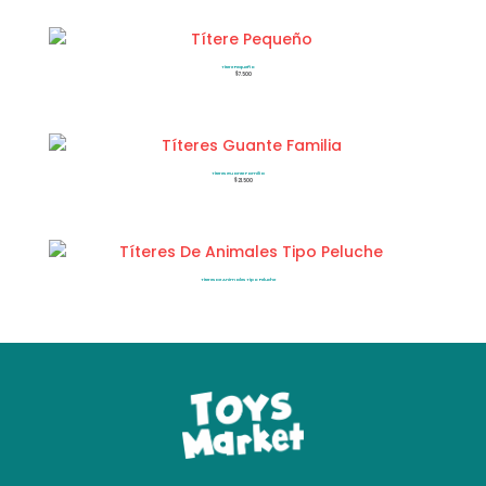
Títere Pequeño
$
7.500
Títeres Guante Familia
$
21.500
Títeres De Animales Tipo Peluche