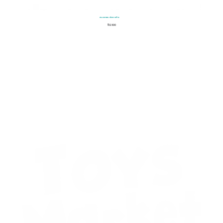
Guantes de Baño
$
12.500