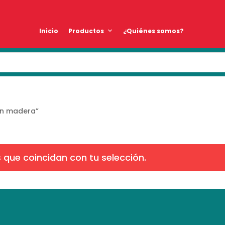
Inicio
Productos
¿Quiénes somos?
en madera”
que coincidan con tu selección.