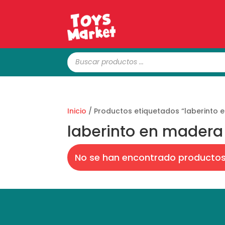
Búsqueda
de
productos
Inicio
/ Productos etiquetados “laberinto 
laberinto en madera
No se han encontrado productos 