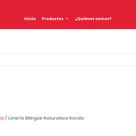
Inicio
Productos
¿Quiénes somos?
da
/ Lotería Bilingüe Naturaleza Ronda