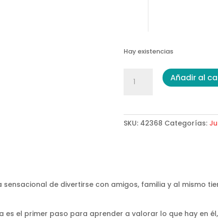
Hay existencias
Lotería
Añadir al ca
Bilingüe
Naturaleza
Ronda
cantidad
SKU:
42368
Categorías:
Ju
a sensacional de divertirse con amigos, familia y al mismo t
es el primer paso para aprender a valorar lo que hay en él,