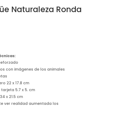
ngüe Naturaleza Ronda
écnicas:
reforzado
ros con imágenes de los animales
etas
ro 22 x 17.8 cm
arjeta 5.7 x 5. cm
 34 x 21.5 cm
te ver realidad aumentada los