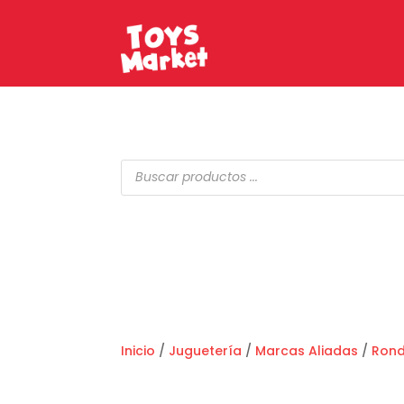
Búsqueda
de
productos
Inicio
/
Juguetería
/
Marcas Aliadas
/
Ron