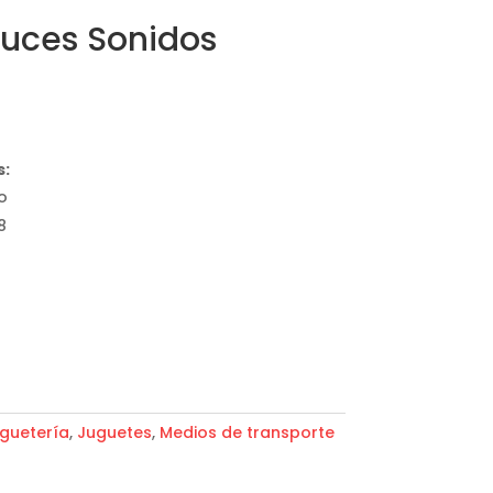
Luces Sonidos
s:
o
8
guetería
,
Juguetes
,
Medios de transporte