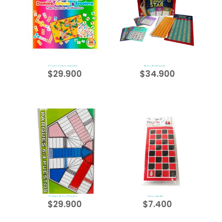
Domino Lotería y Escalera
Bingo Star Angelito
$
29.900
$
34.900
Parques de 6 y 4 Puestos
Juego Ajedrez
$
29.900
$
7.400