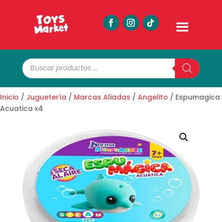
Búsqueda
de
productos
Inicio
/
Juguetería
/
Marcas Aliadas
/
Angelito
/ Espumagica
Acuatica x4