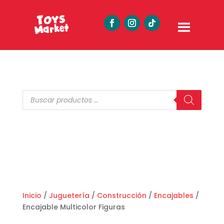
Búsqueda
de
productos
Inicio
/
Juguetería
/
Construcción
/
Encajables
/
Encajable Multicolor Figuras