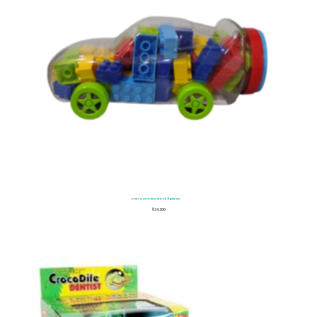
Carro Armatodo x50piezas
$
24.200