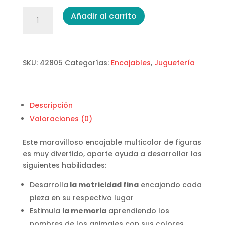
Encajable
Añadir al carrito
Multicolor
Figuras
cantidad
SKU:
42805
Categorías:
Encajables
,
Juguetería
Descripción
Valoraciones (0)
Este maravilloso encajable multicolor de figuras
es muy divertido, aparte ayuda a desarrollar las
siguientes habilidades:
Desarrolla
la motricidad fina
encajando cada
pieza en su respectivo lugar
Estimula
la memoria
aprendiendo los
nombres de los animales con sus colores