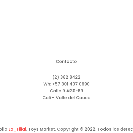
original
actual
era:
es:
$33.500.
$19.920.
Contacto
(2) 382 8422
Wh: +57 301 407 0690
Calle 9 #30-69
Cali – Valle del Cauca
ollo
La_Filial
. Toys Market. Copyright © 2022. Todos los dere