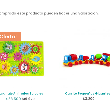
 comprado este producto pueden hacer una valoración.
¡Oferta!
granaje Animales Salvajes
Carrito Pequeños Gigante
El
El
$
33.500
$
3.200
$
19.920
precio
precio