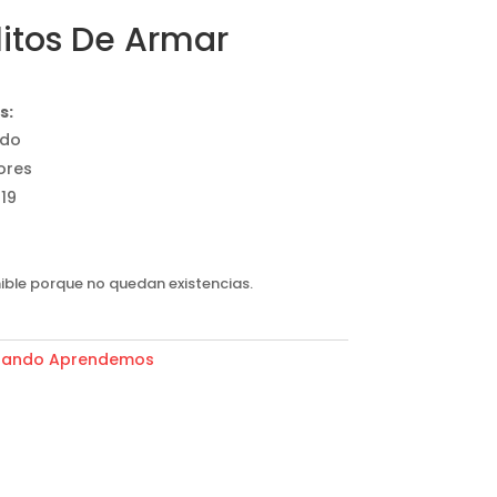
litos De Armar
s:
ado
ores
19
ible porque no quedan existencias.
gando Aprendemos