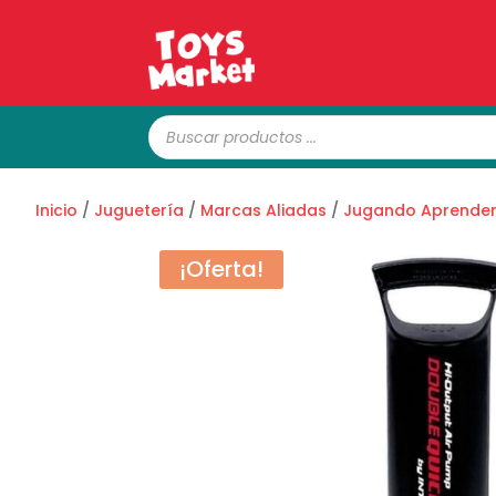
Búsqueda
de
productos
Inicio
/
Juguetería
/
Marcas Aliadas
/
Jugando Aprende
¡Oferta!