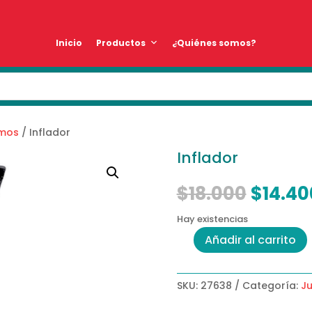
Inicio
Productos
¿Quiénes somos?
mos
/ Inflador
Inflador
El
$
18.000
$
14.40
precio
origin
Hay existencias
era:
Añadir al carrito
Inflador
$18.00
cantidad
SKU:
27638
Categoría:
J