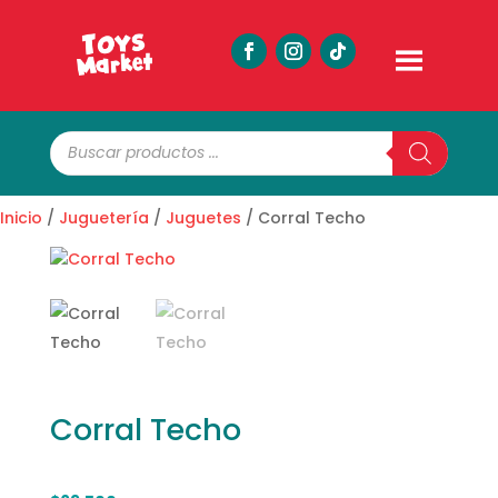
Búsqueda
de
productos
Inicio
/
Juguetería
/
Juguetes
/ Corral Techo
Corral Techo