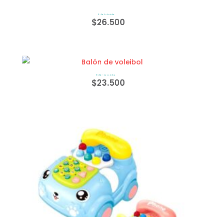
Bola Laberinto
$
26.500
Balón de voleibol
$
23.500