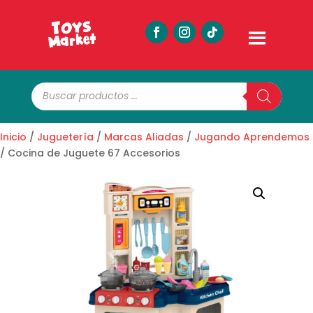
Búsqueda
de
productos
Inicio
/
Juguetería
/
Marcas Aliadas
/
Jugando Aprendemos
/ Cocina de Juguete 67 Accesorios