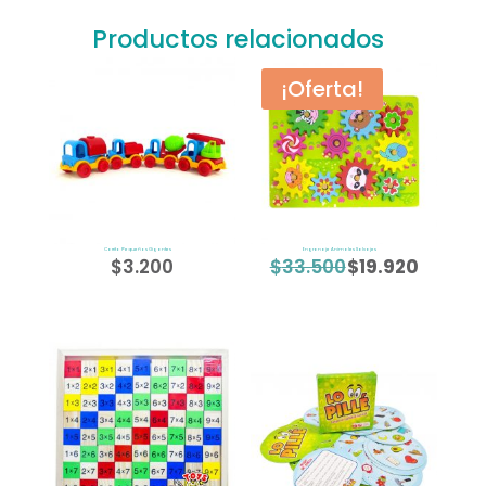
Productos relacionados
¡Oferta!
Carrito Pequeños Gigantes
Engranaje Animales Salvajes
$
3.200
$
33.500
$
19.920
El
El
precio
precio
original
actual
era:
es:
$33.500.
$19.920.