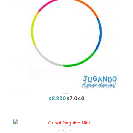
Hula Hula 5 Piezas
$
8.800
$
7.040
El
El
precio
precio
original
actual
era:
es:
$8.800.
$7.040.
Orinal Pinguino Mini