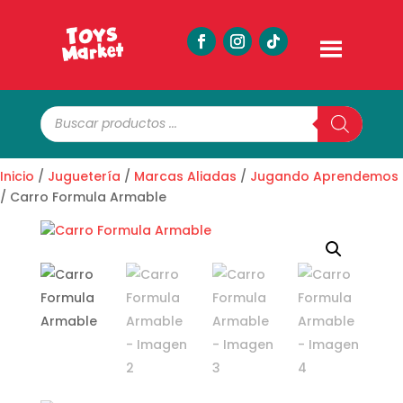
Búsqueda
de
productos
Inicio
/
Juguetería
/
Marcas Aliadas
/
Jugando Aprendemos
/ Carro Formula Armable