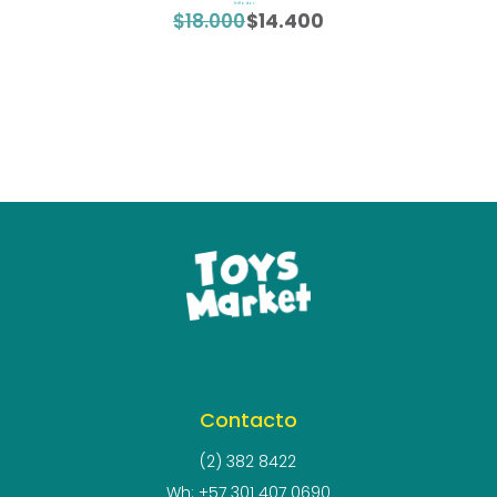
Inflador
$
18.000
$
14.400
El
El
precio
precio
original
actual
era:
es:
$18.000.
$14.400.
Contacto
(2) 382 8422
Wh: +57 301 407 0690