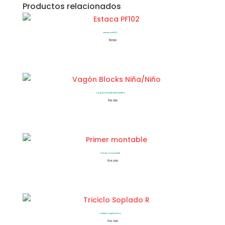
Productos relacionados
Estaca PF102
$
11.500
Vagón Blocks Niña/Niño
$
53.500
Primer montable
$
56.900
Triciclo Soplado R
$
63.900