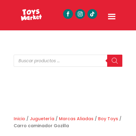
Búsqueda
de
productos
Inicio
/
Juguetería
/
Marcas Aliadas
/
Boy Toys
/
Carro caminador Gozilla