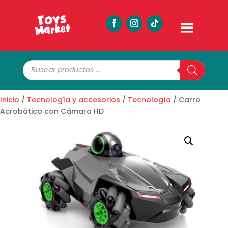
Búsqueda
de
productos
Inicio
/
Tecnología y accesorios
/
Tecnología
/ Carro
Acrobático con Cámara HD