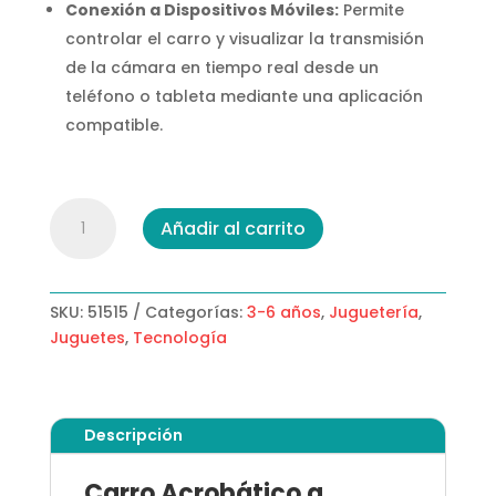
Conexión a Dispositivos Móviles:
Permite
controlar el carro y visualizar la transmisión
de la cámara en tiempo real desde un
teléfono o tableta mediante una aplicación
compatible.
Carro
Añadir al carrito
Acrobático
con
Cámara
HD
SKU:
51515
Categorías:
3-6 años
,
Juguetería
,
cantidad
Juguetes
,
Tecnología
Descripción
Carro Acrobático a