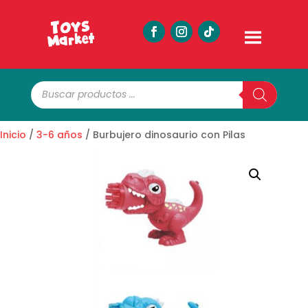
Búsqueda
de
productos
Inicio
/
3-6 años
/ Burbujero dinosaurio con Pilas