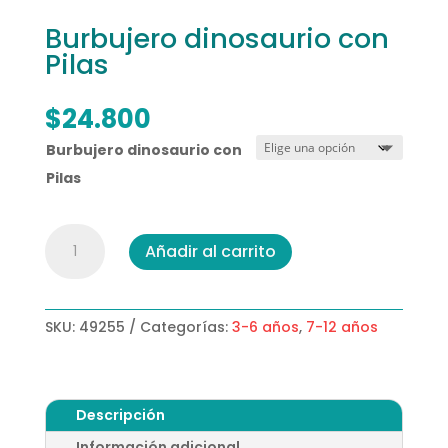
Burbujero dinosaurio con
Pilas
$
24.800
Burbujero dinosaurio con
Pilas
Burbujero
Añadir al carrito
dinosaurio
con
Pilas
cantidad
SKU:
49255
Categorías:
3-6 años
,
7-12 años
Descripción
Información adicional