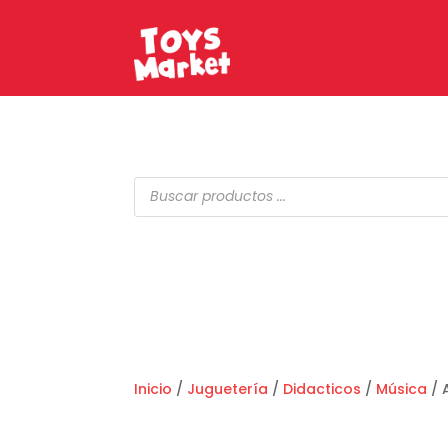
Búsqueda
de
productos
Inicio
/
Juguetería
/
Didacticos
/
Música
/ 