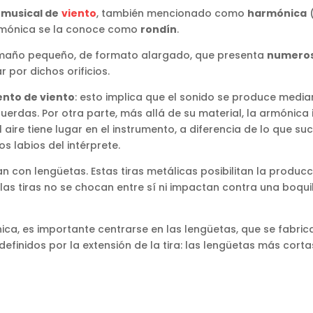
 musical de
viento
, también mencionado como
harmónica
(
 armónica se la conoce como
rondín
.
amaño pequeño, de formato alargado, que presenta
numeros
r por dichos orificios.
nto de viento
: esto implica que el sonido se produce media
cuerdas. Por otra parte, más allá de su material, la armónica
 aire tiene lugar en el instrumento, a diferencia de lo que s
os labios del intérprete.
 con lengüetas. Estas tiras metálicas posibilitan la produc
las tiras no se chocan entre sí ni impactan contra una boqui
a, es importante centrarse en las lengüetas, que se fabri
 definidos por la extensión de la tira: las lengüetas más co