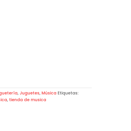
guetería
,
Juguetes
,
Música
Etiquetas:
ica
,
tienda de musica