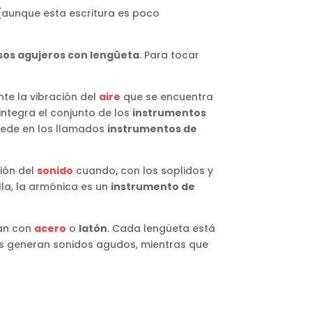
aunque esta escritura es poco
os agujeros con lengüeta
. Para tocar
nte la vibración del
aire
que se encuentra
 integra el conjunto de los
instrumentos
ucede en los llamados
instrumentos de
ción del
sonido
cuando, con los soplidos y
lla, la armónica es un
instrumento de
can con
acero
o
latón
. Cada lengüeta está
rtas generan sonidos agudos, mientras que