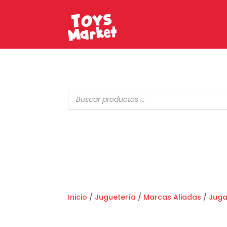
Búsqueda
de
productos
Inicio
/
Juguetería
/
Marcas Aliadas
/
Jug