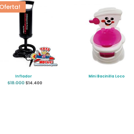
¡Oferta!
Inflador
Mini Bacinilla Loco
El
El
$
18.000
$
14.400
precio
precio
original
actual
era:
es:
$18.000.
$14.400.