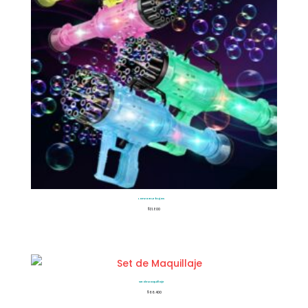
Lanza Burbujas
$
31.800
Set de Maquillaje
$
66.400