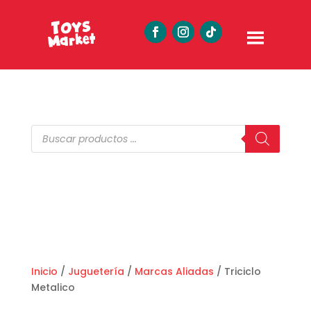
Búsqueda
de
productos
Inicio
/
Juguetería
/
Marcas Aliadas
/ Triciclo
Metalico