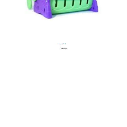
Pupitre 3 en 1
$
149.500