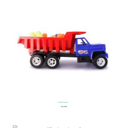
Monster Bloques
$
32.900