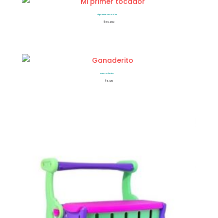
Mi primer tocador
$
69.900
Ganaderito
$
8.700