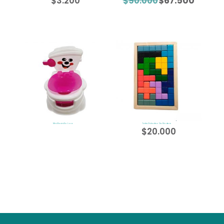
$
3.200
$
90.000
$
67.500
precio
precio
original
actual
era:
es:
$90.000.
$67.500.
Mini Bacinilla Loco
Tetris Didactico De Madera
$
20.000