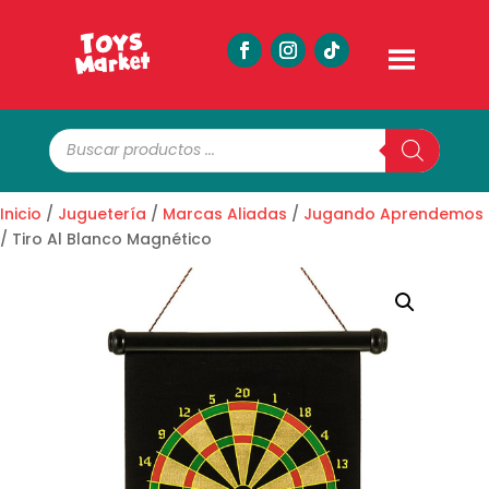
Búsqueda
de
productos
Inicio
/
Juguetería
/
Marcas Aliadas
/
Jugando Aprendemos
/ Tiro Al Blanco Magnético