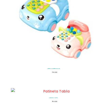
Teléfono Multifuncional
$
46.900
Patineta Tabla
$
134.900