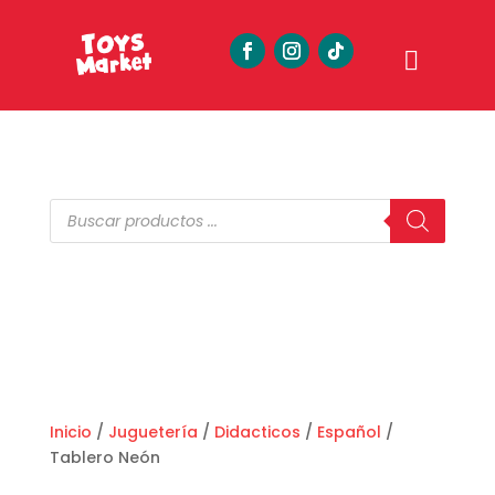
Búsqueda
de
productos
Inicio
/
Juguetería
/
Didacticos
/
Español
/
Tablero Neón