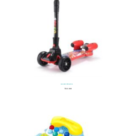
Scooter de Humo
$
333.900