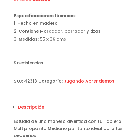
precio
precio
original
actual
Especificaciones técnicas:
era:
es:
Hecho en madera
$79.200.
$63.360.
Contiene Marcador, borrador y tizas
Medidas: 55 x 36 cms
Sin existencias
SKU:
42318
Categoría:
Jugando Aprendemos
Descripción
Estudia de una manera divertida con tu Tablero
Multipropósito Mediano por tanto ideal para tus
pequeños.