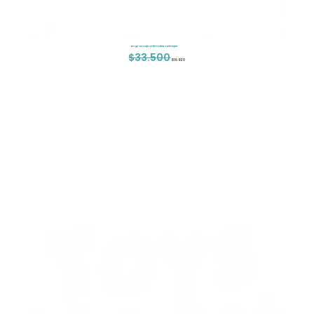
Engranaje Animales Salvajes
$
33.500
El
El
$
19.920
precio
precio
original
actual
era:
es:
$33.500.
$19.920.