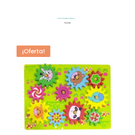
Cubo Didactico Xilófono
$
99.700
¡Oferta!