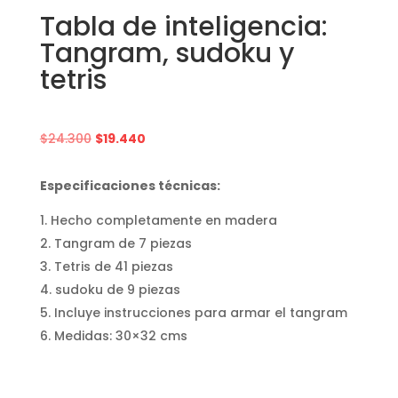
Tabla de inteligencia:
Tangram, sudoku y
tetris
El
El
$
24.300
$
19.440
precio
precio
original
actual
Especificaciones técnicas:
era:
es:
$24.300.
$19.440.
Hecho completamente en madera
Tangram de 7 piezas
Tetris de 41 piezas
sudoku de 9 piezas
Incluye instrucciones para armar el tangram
Medidas: 30×32 cms