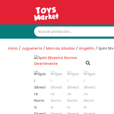
Búsqueda
de
productos
Inicio
/
Juguetería
/
Marcas Aliadas
/
Angelito
/ Spini Si