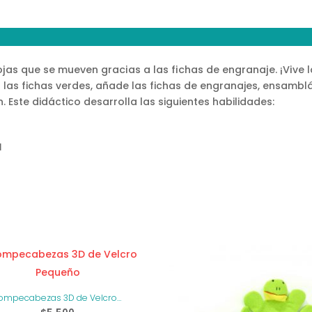
jas que se mueven gracias a las fichas de engranaje. ¡Vi
ve 
as fichas verdes, añade las fichas de engranajes, ensamblán
n. Este didáctico desarrolla las siguientes habilidades:
l
ompecabezas 3D de Velcro
Pequeño