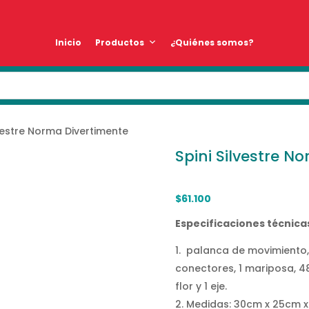
Inicio
Productos
¿Quiénes somos?
lvestre Norma Divertimente
Spini Silvestre N
$
61.100
Especificaciones técnica
palanca de movimiento, 1
conectores, 1 mariposa, 48 h
flor y 1 eje.
Medidas: 30cm x 25cm x