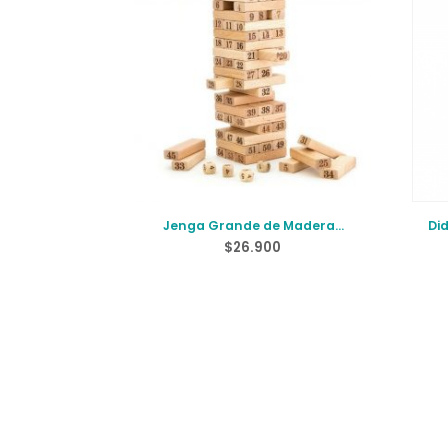
Jenga Grande de Madera
Di
Números
$
26.900