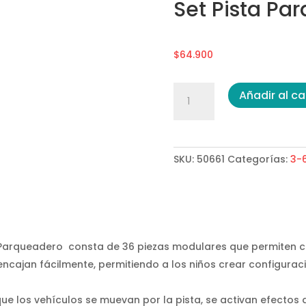
Set Pista Pa
$
64.900
Set
Añadir al ca
Pista
Parqueadero
cantidad
SKU:
50661
Categorías:
3-
a Parqueadero consta de 36 piezas modulares que permiten c
ncajan fácilmente, permitiendo a los niños crear configuraci
e los vehículos se muevan por la pista, se activan efectos