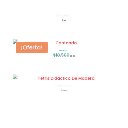
Bolos Económicos
$
7.500
¡Oferta!
Contando
$
10.500
El
El
$
8.400
precio
precio
original
actual
era:
es:
$10.500.
$8.400.
Tetris Didactico De Madera
$
20.000