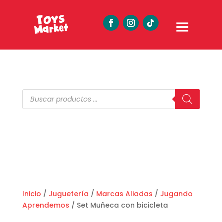
Búsqueda
de
productos
Inicio
/
Juguetería
/
Marcas Aliadas
/
Jugando
Aprendemos
/ Set Muñeca con bicicleta