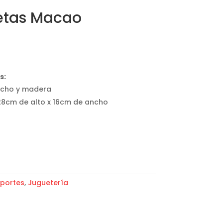
etas Macao
s:
ucho y madera
8cm de alto x 16cm de ancho
portes
,
Juguetería