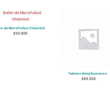
ón de MicroFutbol ChaloGol
$
33.900
Tablero Reloj Numerico
$
56.000