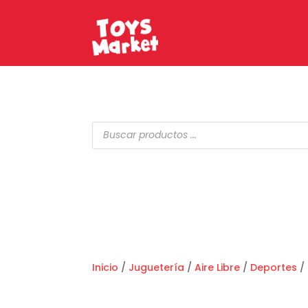
Búsqueda
de
productos
Inicio
/
Juguetería
/
Aire Libre
/
Deportes
/