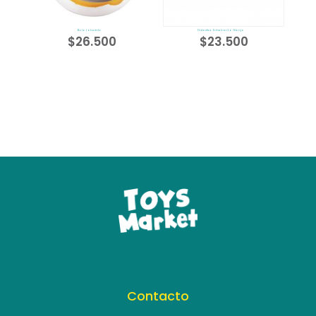
Bola Laberinto
Didactico Enhebrar La Granja
$
26.500
$
23.500
Contacto