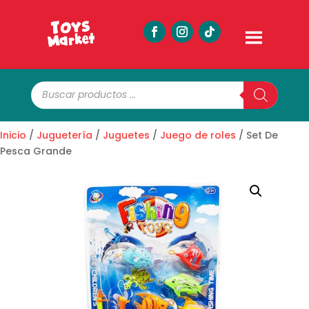
Búsqueda
de
productos
Inicio
/
Juguetería
/
Juguetes
/
Juego de roles
/ Set De
Pesca Grande