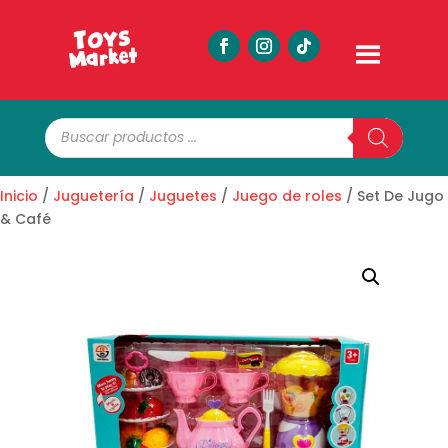
Búsqueda
de
productos
Inicio
/
Juguetería
/
Juguetes
/
Juego de roles
/ Set De Jugo
& Café