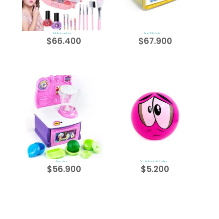
Set de Maquillaje
Base 10 Didactico
$
66.400
$
67.900
Licuadora
Pelota Suave de Caritas
$
56.900
$
5.200