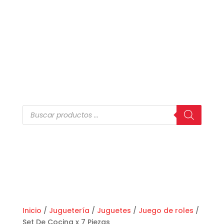
Búsqueda
de
productos
Inicio
/
Juguetería
/
Juguetes
/
Juego de roles
/
Set De Cocina x 7 Piezas