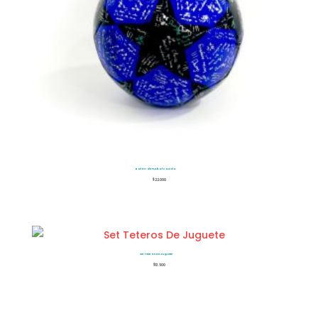
Balón de Futbol Cocido
$
22.000
Set Teteros De Juguete
$
13.500