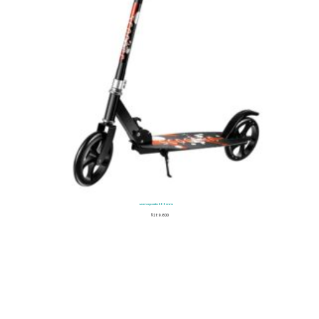
Monopatín 200mm
$
289.600