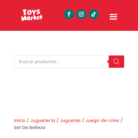
Búsqueda
de
productos
Inicio
/
Juguetería
/
Juguetes
/
Juego de roles
/
Set De Belleza