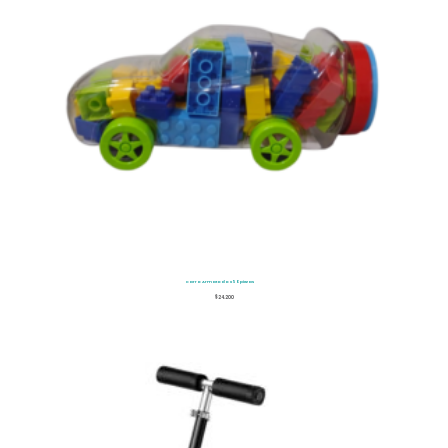
Carro Armatodo x50piezas
$
24.200