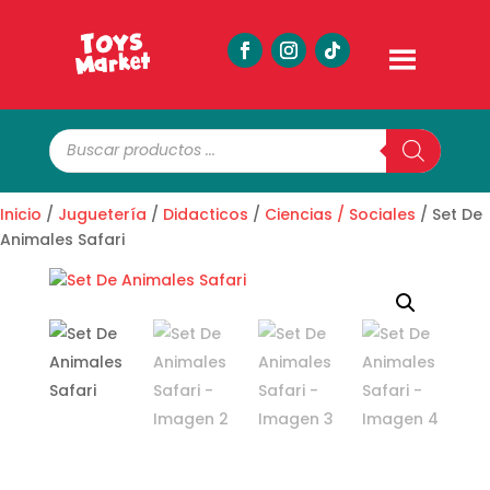
Búsqueda
de
productos
Inicio
/
Juguetería
/
Didacticos
/
Ciencias / Sociales
/ Set De
Animales Safari