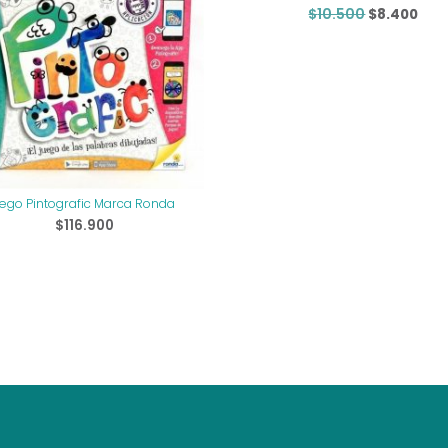
El
El
$
10.500
$
8.400
precio
prec
original
act
era:
es:
$10.500.
$8.
ego Pintografic Marca Ronda
$
116.900