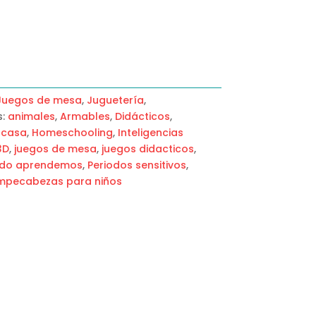
Juegos de mesa
,
Juguetería
,
s:
animales
,
Armables
,
Didácticos
,
 casa
,
Homeschooling
,
Inteligencias
3D
,
juegos de mesa
,
juegos didacticos
,
ndo aprendemos
,
Periodos sensitivos
,
mpecabezas para niños