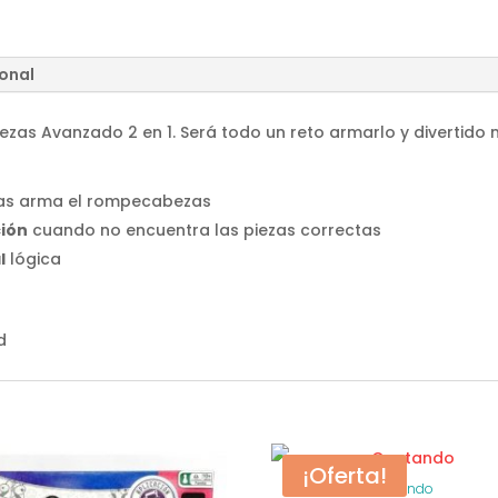
ional
s Avanzado 2 en 1. Será todo un reto armarlo y divertido mi
as arma el rompecabezas
ción
cuando no encuentra las piezas correctas
l
lógica
d
¡Oferta!
Contando