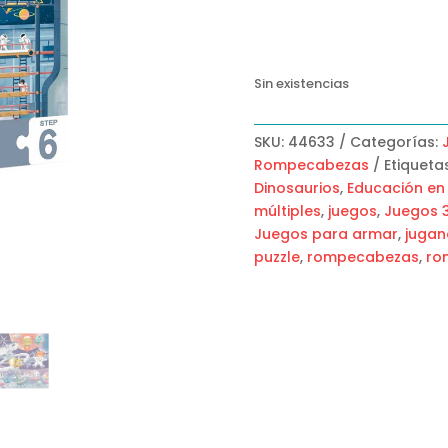
Sin existencias
SKU:
44633
Categorías:
Rompecabezas
Etiqueta
Dinosaurios
,
Educación en
múltiples
,
juegos
,
Juegos 
Juegos para armar
,
juga
puzzle
,
rompecabezas
,
ro