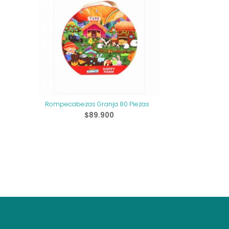
io
ual
400.
Rompecabezas Granja 80 Piezas
$
89.900