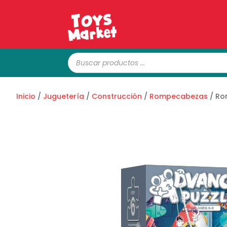
Búsqueda
de
productos
Inicio
/
Juguetería
/
Construcción
/
Rompecabezas
/ Ro