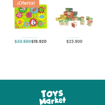
¡Oferta!
Engranaje Animales Salvajes
Cubos Lógicos x 27
$
33.500
$
19.920
$
23.900
El
El
precio
precio
original
actual
era:
es:
$33.500.
$19.920.