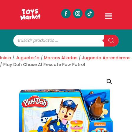
Búsqueda
de
productos
Inicio
/
Juguetería
/
Marcas Aliadas
/
Jugando Aprendemos
/ Play Doh Chase Al Rescate Paw Patrol