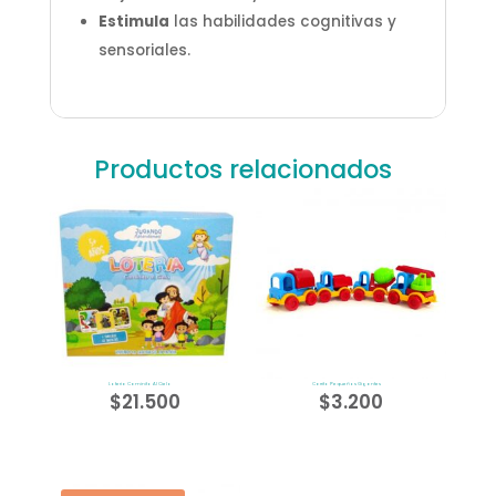
Estimula
las habilidades cognitivas y
sensoriales.
Productos relacionados
Loteria Caminito Al Cielo
Carrito Pequeños Gigantes
$
21.500
$
3.200