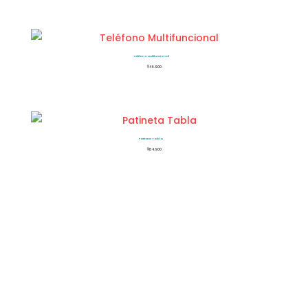
Teléfono Multifuncional
$
46.900
Patineta Tabla
$
134.900