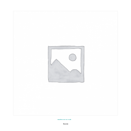
Estuche Carros Truck
$
12.300