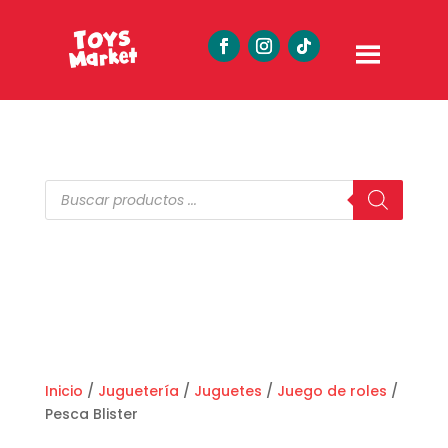
Búsqueda
de
productos
Inicio
/
Juguetería
/
Juguetes
/
Juego de roles
/
Pesca Blister