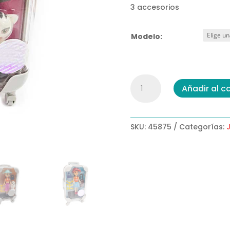
3 accesorios
Modelo:
Muñeca
Añadir al ca
Set
De
Viaje
cantidad
SKU:
45875
Categorías: