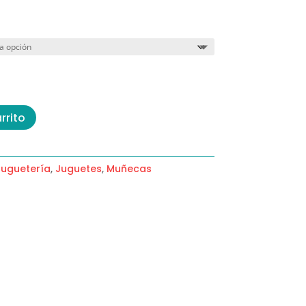
rrito
Juguetería
,
Juguetes
,
Muñecas