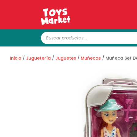
Búsqueda
de
productos
Inicio
/
Juguetería
/
Juguetes
/
Muñecas
/ Muñeca Set De