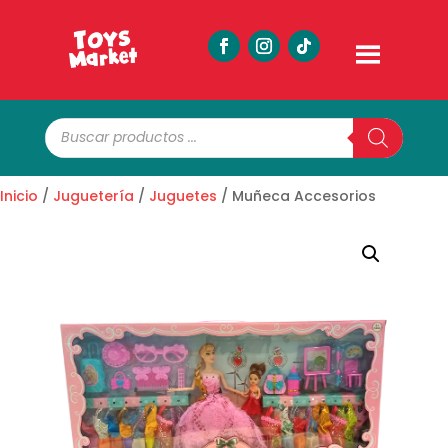
Búsqueda
de
productos
Inicio
/
Juguetería
/
Juguetes
/ Muñeca Accesorios