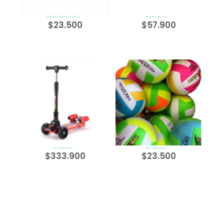
Didactico Enhebrar La Granja
Maquina de Coser
$
23.500
$
57.900
Scooter de Humo
Balón de voleibol
$
333.900
$
23.500