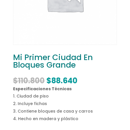
Mi Primer Ciudad En
Bloques Grande
El
El
$
110.800
$
88.640
precio
precio
Especificaciones Técnicas
original
actual
Ciudad de piso
era:
es:
Incluye fichas
$110.800.
$88.640.
Contiene bloques de casa y carros
Hecho en madera y plástico