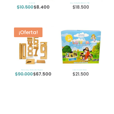
Contando
Juego De Agilidad Mental Lo Pillé
$
10.500
$
8.400
$
18.500
El
El
precio
precio
original
actual
era:
es:
¡Oferta!
$10.500.
$8.400.
Numax Juego Matemático Pequeño
Loteria Caminito Al Cielo
$
90.000
$
67.500
$
21.500
El
El
precio
precio
original
actual
era:
es:
$90.000.
$67.500.