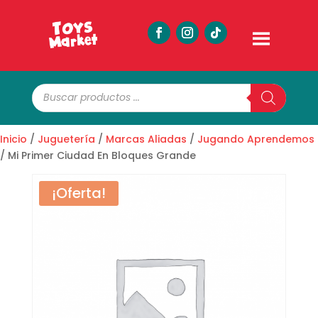
Búsqueda
de
productos
Inicio
/
Juguetería
/
Marcas Aliadas
/
Jugando Aprendemos
/ Mi Primer Ciudad En Bloques Grande
¡Oferta!