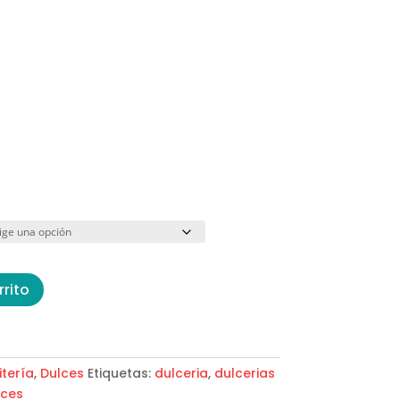
rrito
itería
,
Dulces
Etiquetas:
dulceria
,
dulcerias
lces