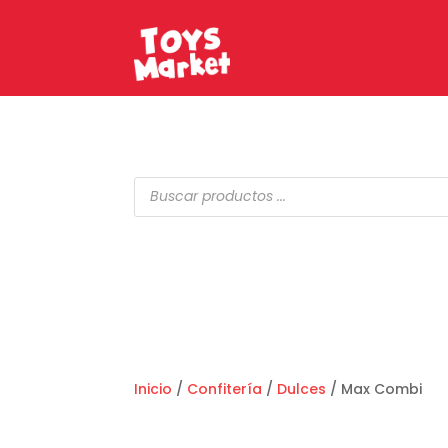
Búsqueda
de
productos
Inicio
/
Confitería
/
Dulces
/ Max Combi