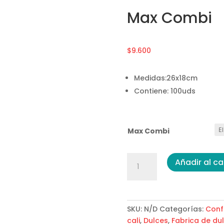
Max Combi
$
9.600
Medidas:26x18cm
Contiene: 100uds
Max Combi
Max
Añadir al ca
Combi
cantidad
SKU:
N/D
Categorías:
Conf
cali
,
Dulces
,
Fabrica de du