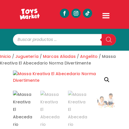
Búsqueda
de
productos
Inicio
/
Juguetería
/
Marcas Aliadas
/
Angelito
/ Massa
Kreativa El Abecedario Norma Divertimente