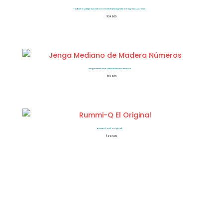
Tablero Multiproposito Borrable y Magnético: Regreso A Clases
$
54.900
Jenga Mediano de Madera Números
$
19.900
Rummi-Q El Original
$
99.900