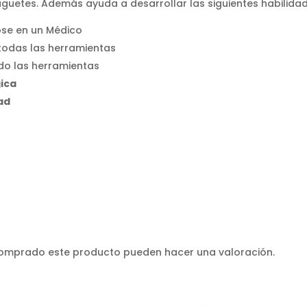
guetes. Además ayuda a desarrollar las siguientes habilidad
ose en un Médico
 todas las herramientas
ndo las herramientas
gica
dad
 comprado este producto pueden hacer una valoración.