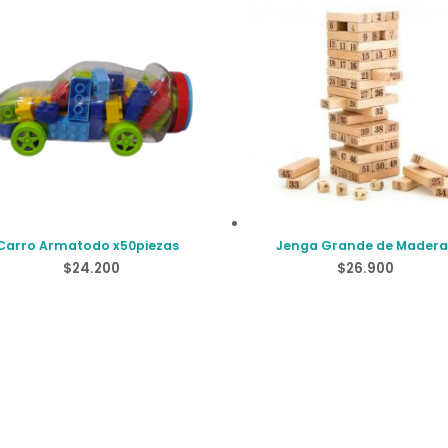
Carro Armatodo x50piezas
Jenga Grande de Madera
Números
$
24.200
$
26.900