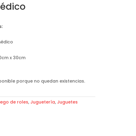
Médico
s:
médico
30cm x 30cm
ponible porque no quedan existencias.
ego de roles
,
Juguetería
,
Juguetes